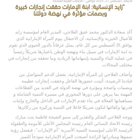
الأربعاء, أغسطس 27, 2025 أبوظبي - الامارات العربية المتحدة
"زايد الإنسانية: ابنة الإمارات حققت إنجازات كبيرة
وبصمات مؤثرة في نهضة دولتنا
أكد سعادة الدكتور محمد عتيق الفلاحي، المدير العام لمؤسسة زايد
للأعمال الخيرية والإنسانية، أ
ن الاحتفال بيوم المرأة الإماراتية
الذي
يوافق 28 أغسطس من كل عام،
يمث
ل
عرفاناً بالدور ا
لحيوي
الذي تقوم
به
ابنة الإمارات
في
سبيل بناء و
نهضة الوطن باعتبارها شريكاً
رئيسياً
في
عملية
البناء والتنمية بإسهاماتها الريادية
وما
تحققه من إنجازات في
مختلف المجالات
.
وأضاف الفلاحي إن المرأة الإماراتية، بفضل الدعم المتواصل من
قيادتنا الرشيدة، أثبتت حضورها الفاعل وحققت إنجازات عظيمة
وبصمات واضحة ومؤثرة في نهضة الدولة في العديد من القطاعات
المهمة بما يبرهن على دورها المحوري في مسيرة التنمية الشاملة و
مساهماتها الفعالة في بناء تقدم الإمارات في الداخل والخارج وإثبات
قدرتها وكفائتها لتكون شريكا فاعلا في التنمية وركيزة من ركائزها
.
ووجه الفلاحي الشكر والتقدير إلى سمو الشيخة فاطمة بنت مبارك
رئيسة الاتحاد النسائي العام رئيسة المجلس الأعلى للأمومة والطفولة
الرئيسة الأعلى لمؤسسة التنمية الأسرية "أم الإمارات"، فبفضل رؤية
سموها ومبادراتها الرائدة أصبحت المرأة الإماراتية نموذجاً للتميز