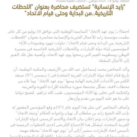
الجمعة, يوليو 18, 2025 أبوظبي - الامارات العربية المتحدة
"زايد الإنسانية" تستضيف محاضرة بعنوان "اللحظات
التاريخية..من البداية وحتى قيام الاتحاد"
احتفاءً بـ"يوم عهد الاتحاد" المناسبة الوطنية التي توافق 18 يوليو من كل عام،
ن
ظمت مؤسسة زايد للأعمال الخيرية والإنسانية محاضرة بعنوان "اللحظات
التاريخية..من البداية وحتى قيام الاتحاد"،
تناولت جهود وطموحات الآباء
المؤسسين لبناء دولة الإمارات، واللحظات التاريخية الحاسمة في مسيرة
الوطن، ومنظومة القيم التي رسخها يوم عهد الاتحاد، وأهمية نقل تلك القيم
إلى الأجيال المقبلة.
وأكد
المحاضر محمد إسماعيل عبد الله من الأرشيف والمكتبة الوطنية، أن
تاريخ قيام اتحاد دولة الإمارات العربية المتحدة في 2 ديسمبر 1971 سبقه
الكثير من الأحداث التاريخية الهامة ومنها "يوم عهد الاتحاد"
وما تلاه من
محطات لافتة، تشكّل مجتمعةً صورة متكاملة للإرادة القوية والعزيمة
والحكمة التي تحلى بها الآباء المؤسسون، طيب الله ثراهم، لتصبح دولتنا
على ما هو عليه اليوم من تقدم وازدهار
.
وأضاف المحاضر "
في مثل هذا اليوم عام 1971م وقع المؤسس المغفور له
بإذن الله الشيخ زايد بن سلطان آل نهيان وإخوانه الحكام "وثيقة الاتحاد"
ودستور الإمارات، وتم إعلان بيان الاتحاد والاسم الرسمي لدولة الإمارات
العربية المتحدة، ليشكل هذا الاجتماع التاريخي إحدى الخطوات الرئيسة في
تأسيس اتحاد الإمارات، مشير اً إلى أن "يوم عهد الاتحاد" محطة مهمة
نستلهم منها الدروس والعبر للحاضر والمستقبل لكافة أفراد المجتمع لاسيما