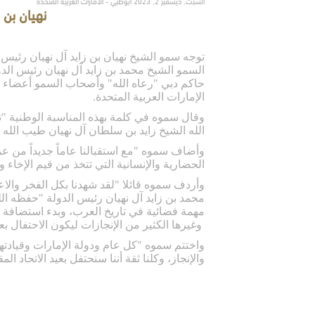
السبت, ديسمبر 2, 2023 أبوظبي - الامارات العربية المتحدة
نهيان بن 
توجه سمو الشيخ نهيان بن زايد آل نهيان رئيس
السمو الشيخ محمد بن زايد آل نهيان رئيس ال
الإمارات العربية المتحدة.
الله الشيخ زايد بن سلطان آل نهيان طيب الله 
وأضاف سموه "مع استقبالنا عاماً جديداً من عمر
الحضارية والإنسانية التي تتخذ من قيم الإخاء والع
وأردف سموه قائلا "لقد شهدنا بكل الفخر والا
محمد بن زايد آل نهيان رئيس الدولة "حفظه الله
مهمة فضائية في تاريخ العرب، وبدء استضافة الدولة لمؤتمر الأمم المتحدة للمناخ كوب
وغيرها الكثير من الإنجازات ليكون الاحتفال بعي
واختتم سموه "كل عام ودولة الإمارات وقيادته
والإنجاز، وكلنا ثقة أننا سنحتفل بعيد الاتحاد ال