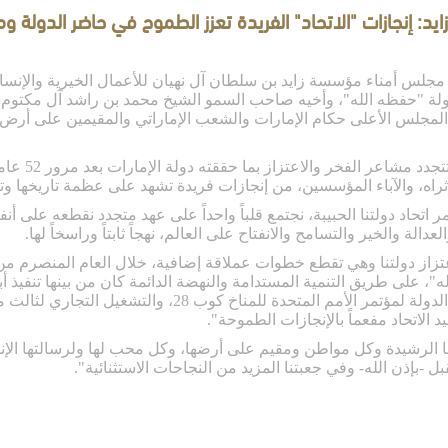
زايد: إنجازات "الاتحاد" الفريدة تعزز الطموح في حاضر الدولة و
 مجلس أمناء مؤسسة زايد بن سلطان آل نهيان للأعمال الخيرية والإنسا
دولة "حفظه الله"، وأخيه صاحب السمو الشيخ محمد بن راشد آل مكتوم
وقال سموه في 
ثراه، والآباء المؤسسين، من إنجازات فريدة تشهد على عظمة تاريخها وتع
 اتحاد دولتنا الحبيبة، نجتمع قلباً واحداً على عهد متجدد نقطعه على أ
دالة والخير والتسامح والانفتاح على العالم، نهجاً ثابتاً وراسخاً لها.
عتزاز دولتنا وهي تقطع خطوات عملاقة إضافية، خلال العام المنصرم من
"، على طريق التنمية المستدامة والنهضة الدائمة كان من بينها تنفيذ أب
 28، والتشغيل التجاري لثالث محطات براكة النووية، ونمو وازدهار اقتصادنا
د الاتحاد مفعماً بالإنجازات الطموحة".
ا الرشيدة وكل مواطن ومقيم على أرضها، وكل محب لها ولرسالتها الإنسا
مقبل -بإذن الله- وفي جعبتنا المزيد من النجاحات الاستثنائية".