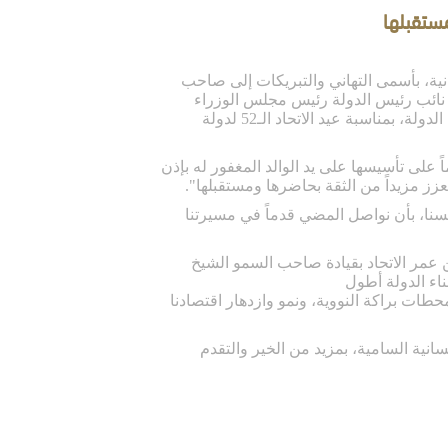
مستقبلها
نية، بأسمى التهاني والتبريكات إلى صاحب
 نائب رئيس الدولة رئيس مجلس الوزراء
حاكم دبي "رعاه الله" وأصحاب السمو أعضاء المجلس الأعلى حكام الإمارات والشعب الإماراتي والمقيمين على أرض الدولة، بمناسبة عيد الاتحاد الـ52 لدولة
كلمة بهذه المناسبة الوطنية "تتجدد مشاعر الفخر والاعتزاز بما حققته دولة الإمارات بعد مرور 52 عاماً على تأسيسها على يد الوالد المغفور له بإذن
زز مزيداً من الثقة بحاضرها ومستقبلها"
.
نفسنا، بأن نواصل المضي قدماً في مسيرتنا
 عمر الاتحاد بقيادة صاحب السمو الشيخ
ناء الدولة أطول
نية السامية، بمزيد من الخير والتقدم