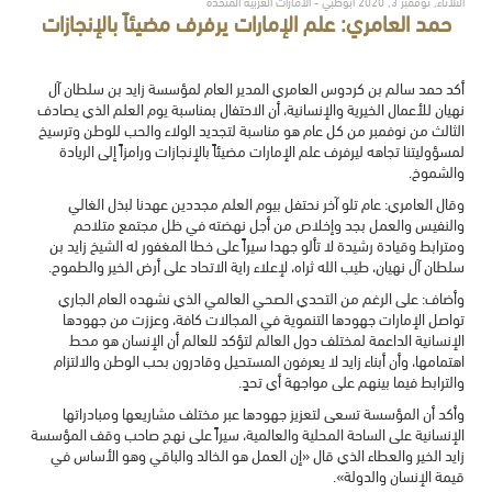
الثلاثاء, نوفمبر 3, 2020 أبوظبي - الامارات العربية المتحدة
حمد العامري: علم الإمارات يرفرف مضيئاً بالإنجازات
أكد حمد سالم بن كردوس العامري المدير العام لمؤسسة زايد بن سلطان آل
نهيان للأعمال الخيرية والإنسانية، أن الاحتفال بمناسبة يوم العلم الذي يصادف
الثالث من نوفمبر من كل عام هو مناسبة لتجديد الولاء والحب للوطن وترسيخ
لمسؤوليتنا تجاهه ليرفرف علم الإمارات مضيئاً بالإنجازات ورامزاً إلى الريادة
والشموخ.
وقال العامري: عام تلو آخر نحتفل بيوم العلم مجددين عهدنا لبذل الغالي
والنفيس والعمل بجد وإخلاص من أجل نهضته في ظل مجتمع متلاحم
ومترابط وقيادة رشيدة لا تألو جهدا سيراً على خطا المغفور له الشيخ زايد بن
سلطان آل نهيان، طيب الله ثراه، لإعلاء راية الاتحاد على أرض الخير والطموح.
وأضاف: على الرغم من التحدي الصحي العالمي الذي نشهده العام الجاري
تواصل الإمارات جهودها التنموية في المجالات كافة، وعززت من جهودها
الإنسانية الداعمة لمختلف دول العالم لتؤكد للعالم أن الإنسان هو محط
اهتمامها، وأن أبناء زايد لا يعرفون المستحيل وقادرون بحب الوطن والالتزام
والترابط فيما بينهم على مواجهة أي تحدٍ.
وأكد أن المؤسسة تسعى لتعزيز جهودها عبر مختلف مشاريعها ومبادراتها
الإنسانية على الساحة المحلية والعالمية، سيراً على نهج صاحب وقف المؤسسة
زايد الخير والعطاء الذي قال «إن العمل هو الخالد والباقي وهو الأساس في
قيمة الإنسان والدولة».