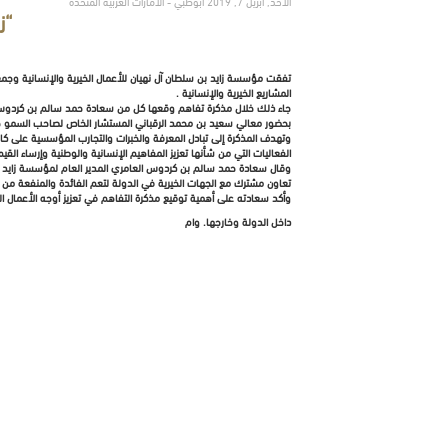
الأحد, أبريل 7, 2019 أبوظبي - الامارات العربية المتحدة
“ز
تفقت مؤسسة زايد بن سلطان آل نهيان للأعمال الخيرية والإنسانية وجمعية
المشاريع الخيرية والإنسانية .
جاء ذلك خلال مذكرة تفاهم وقعها كل من سعادة حمد سالم بن كردوس الع
بحضور معالي سعيد بن محمد الرقباني المستشار الخاص لصاحب السمو ح
وتهدف المذكرة إلى تبادل المعرفة والخبرات والتجارب المؤسسية على كا
الفعاليات التي من شأنها تعزيز المفاهيم الإنسانية والوطنية وإرساء القيم
وقال سعادة حمد سالم بن كردوس العامري المدير العام لمؤسسة زايد بن 
تعاون مشترك مع الجهات الخيرية في الدولة لتعم الفائدة والمنفعة من ا
وأكد سعادته على أهمية توقيع مذكرة التفاهم في تعزيز أوجه الأعمال ال
داخل الدولة وخارجها. وام