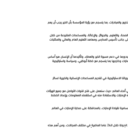
يق مجموعة كبيرة من الإنجازات والمشاريع والمبادرات، بما ينسجم مع رؤية المؤسسة بأن الخير يجب أن يعم
ت في قطاعات متنوعة أبرزها: الصحة، والتعليم، والجوائز، والإغاثة، والمساعدات المتنوعة من خلال
، إلى جانب تأسيس المدارس ومعاهد التعليم العام والعالي والمكتبات
جها، إيمانا بدورها في دعم مسيرة الخير والعطاء، وتأكيدها أن الإنسان هو أساس
ارات وخارجها بما ينسجم مع خطة أبوظبي، وسياسة واستراتيجية
نا الاستراتيجية في تقديم المساعدات الإنسانية والخيرية لسائر
أنحاء العالم؛ حيث سنعمل على فتح قنوات التواصل مع جميع الهيئات
ه الإمارات والاستفادة منه في استقصاء المعلومات وإعداد الخطط
امية لقيادة الإمارات، بالمحافظة على صدارة الإمارات في العالم
امتدت عناية المغفور له الشيخ زايد بن سلطان آل نهيان إلى مختلف مجالات الحياة داخل الإمارات وخارجها؛ حيث يسلط هذا التقرير الضوء على أهم وأكبر إنجازات ومشاريع المؤسسة خارج الدولة خلال الـ26 عاما الماضية في مختلف المجالات، ومن أهم هذه