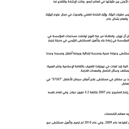
عليمية حجزت مكانها في الصفوف الأولى بين مثيلاتها في العالم أجمع، ونالت الإشادة والتقدير لما
لى تدريس مقررات البيئة، وإثراء النشاط العلمي والبحوث في مجال علوم البيئية،
ة، والعلم بشكل عام.
طان آل نهيان، وانطلاقا من هذا النهج تواصلت مساعدات المؤسسة في
ت المؤسسة في إعادة بناء وتأهيل المستشفى الرئيسي في مدينة زنجبار
منغولية، والذي يضم مستشفى وعيادة صحية ومدرسة ابتدائية وروضة أطفال ومسجدا وعددا
تاح كلية زايد للبنات في نيوزيلندا للتعريف بالثقافة الإسلامية ونشر العربية،
مختلف وسائل الاتصال والمعدات اللازمة.
أما عام 2010 فقد شهد عدة مشاريع كبيرة منها مشاريع لإعادة إعمار البوسنة بالتعاون مع برنامج الأمم المتحدة للتنمية، وإنشاء دار الوالدين لرعاية الأيتام، كما تم افتتاح جناح الشيخ زايد بن سلطان في مستشفى علاج أمراض سرطان الأطفال "57357" في
لعضال.
وفي عام 2007 قامت المؤسسة بترميم المعاهد الأزهرية في القاهرة؛ حيث رممت أكثر من 21 معهدا تابعا لجامعة الأزهر، لتمكين الطلاب من تلقي التعليم في بيئة آمنة وسليمة، وتم إنجاز المشروع عام 2007 بتكلفة 3.2 مليون دولار، وفي العام نفسه
كما يحظى مسجد الشيخ زايد في العاصمة الإثيوبية أديس أبابا بتقدير المجلس الأعلى للشؤون الإسلامية في إثيوبيا، وهو إحدى مبادرات مؤسسة زايد للأعمال الخيرية والإنسانية التي تم تنفيذها عام 2009، وفي عام 2010 تم ترميم وتأهيل مستشفى سير