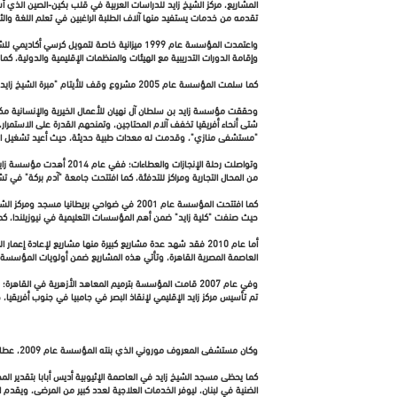
تقدمه من خدمات يستفيد منها آلاف الطلبة الراغبين في تعلم اللغة والثق
واعتمدت المؤسسة عام 1999 ميزانية خاصة لتمو
وإقامة الدورات التدريبية مع الهيئات والمنظمات الإقليمية والدولية، ك
كما سلمت المؤسسة عام 2005 مشروع وقف للأيتام "مبرة الشيخ زايد لأيتام السنابل"، الذي يهدف إلى إيجاد وقف خيري استثماري يخصص ريعه للإنفاق على كفالة الأيتام البحرينيين.
وحققت مؤسسة زايد بن سلطان آل نهيان للأعمال الخيرية والإنسانية م
شتى أنحاء أفريقيا تخفف آلام المحتاجين، وتمنحهم القدرة على الاستمرا
"مستشفى منازي"، وقدمت له معدات طبية حديثة، حيث أعيد تشغيل المستشفى عام 1999 وما زال يقدم خدماته لعدد ك
وتواصلت رحلة الإنجازا
من المحال التجارية ومراكز للتدفئة، كما افتتحت جامعة "آدم بركة" في ت
كما افتتحت المؤسسة عام 2001 في ضواحي بريط
حيث صنفت "كلية زايد" ضمن أهم المؤسسات التعليمية في نيوزيلندا، كم
العاصمة المصرية القاهرة، وتأتي هذه المشاريع ضمن أولويات المؤسسة و
تم تأسيس مركز زايد الإقليمي لإنقاذ البصر في جامبيا في جنوب أفريقيا
وكان مستشفى المعروف موروني الذي بنته المؤسسة عام 2009، عطاء إنسانيا من الإمارات إلى جزر القمر؛ حيث يُعَد من أكبر المستشفيات الحكومية في جمهورية جزر القمر، وتتوافر فيه معظم التخصصات.
الضنية في لبنان، ليوفر الخدمات العلاجية لعدد كبير من المرضى، ويقدم ال