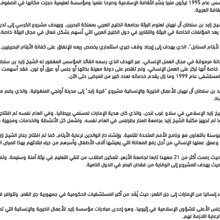
المشاريع، مركز الشيخ زايد للدراسات العربية في قلب بكين-الصين الذي أسس عام 1995 ليكون منبرا ينشر الثقافة الإسلامية وصرحا علميا ومؤسسة ت
افة العربية.
يل كرسي أكاديمي للشيخ زايد بن سلطان آل نهيان لعلوم البيئة بجامعة الخليج العربي بمملكة البحرين، ويهدف مشروع الكرسي إ
ما يعد المؤلفات الخاصة في البيئة والتقارير في دول الخليج العربي التي تُسهم بشكل فعال في مجال البيئة خاص
كانة مرموقة في مجال العمل الإنساني، عبر الهدف الذي رسمه القائد المؤسس المغفور له الشيخ زايد بن سل
ر، خاصة أنها تركز على العمل الإنساني، ولم تقتصر على دولة معينة بذاتها أو جنس أو عرق أو لون، فقد أسهم
بير من المرضى حتى الآن.
ت والعطاءات؛ ففي عام 2014 أهدت مؤسسة زايد بن سلطان آل نهيان للأعمال الخيرية والإنسانية مشروع "قرية زايد" إلى مدينة أولجي ال
شاد.
انيا مسجد ومركز الشيخ زايد الإسلامي في سلاو غرب لندن، والذي كان هدية الإمارات لمسلمي بريطانيا، وفي العام نفسه تم افت
ا تم تجهيز مكتبة الشيخ زايد بجامعة المنار بطرابلس في العام نفسه، وتشمل كل الأنشطة والخدمات ومجهزة ب
عمق عملها الإنساني من أجل رفع المعاناة التي يعيشها آلاف الأطفال وأسرهم من جراء ابتلائهم بهذا المرض ا
، حيث يهدف المشروع إلى الوقاية من فقدان البصر في الدول النامية.
رعاية اللازمة لهم.