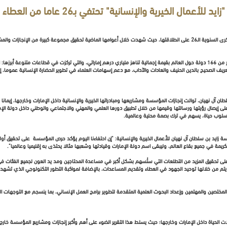
"زايد للأعمال الخيرية والإنسانية" تحتفي بـ26 عاما من العطاء
احتفت مؤسسة زايد بن سلطان آل نهيان للأعمال الخيرية والإنسانية بالذكرى السنوية الـ26 على انطلاقتها، حيث شهدت خلال أعوامها الماضية تحق
ونجحت المؤسسة منذ انطلاقتها عام 1992 في تقديم مساعداتها لأكثر من 166 دولة حول العالم بقيمة إجمالية تناهز ملياري درهم إماراتي، والتي تركز
والتعريف الصحيح بالدين الحنيف والعادات والآداب، مع دعم إسهامات العلماء في تطوير الحضارة الإنسانية عموما
غفور له الشيخ زايد بن سلطان آل نهيان، توالت إنجازات المؤسسة ومشاريعها ومبادراتها الخيرية والإنسانية داخل الإمارات وخار
يصال رؤيتها ورسالتها وقيمها من خلال تطبيق دورها العلمي والمهني والاجتماعي والوطني داخل دولة الإم
 بن سلطان آل نهيان للأعمال الخيرية والإنسانية: "إن احتفاءنا اليوم يؤكد حرص المؤسسة على تحقيق أولويات
يمة في جميع بقاع العالم، وليبقى اسم دولة الإمارات وقيادتها وشعبها مثالا يحتذى به إقليميا وعالميا".
 تحقيق المزيد من التطلعات التي ستُسهم بشكل أكبر في مساعدة المحتاجين ومد يد العون لجميع الفئات في 
تم من خلالها توحيد الجهود في العطاء وتقديم المساعدات، بالإضافة لمواكبة التطور التكنولوجي الذي تشهد
مختصين والمهتمين وإعداد البحوث العلمية المتقدمة لتطوير برامج العمل الإنساني، بما ينسجم مع التوجهات الس