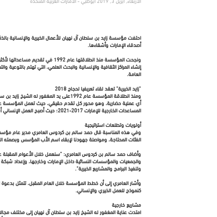
الأربعاء, أبريل 3, 2019 أبوظبي - الامارات العربية المتحدة
أصدقاء الإمارات وأشقاءها.
إنشاء المراكز الثقافية والإنسانية والبحث العلمي، التي تهتم بالتوعية 
العامة.
"زايد الخيرية" تعقد لقاء تعريفيا لحجاج 2018
ومنذ انطلاقة المؤسسة عام 1992على يد الم
أي عملية حضارية، وهو محور كل تقدم حقيقي، حيث تعمل المؤسسة على إ
المساعدات الخارجية للإمارات 2017-2021؛ حيث أصبح العمل الإنساني أسلوب حياة، يسهم في ترك بصمة محلية وعالمية.
أولويات وتطلعات استراتيجية
وفي هذه المناسبة قال حمد سالم بن كردوس العامري مدير عام مؤسسة زايد
الفئات المحتاجة، ومواصلة جهودنا لإبقاء اسم الأب المؤسس وبصمته الكر
وأضاف حمد سالم بن كردوس العامري: "سنعمل خلال الأعوام المقبلة على
والجمعيات والمؤسسات النسائية داخل الإمارات وخارجها، وإعداد شبكة ي
وتنفيذ البرامج والمشاريع الخيرية".
وأشار العامري إلى أن خطط المؤسسة خلال العام المقبل، تتمثل بدعوة ال
كنموذج للعمل الخيري والإنساني.
مشاريع خارجية