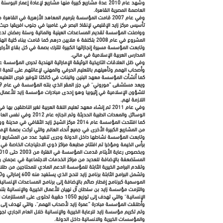
العاصمة المصرية القاهرة.
تأسيس مركز زايد الإقليمي لإنقاذ البصر في غامبيا في جنوب افريقيا حيث
وواصلت المؤسسة تقديم المساعدات العينية والمالية وسلة رمضان لدعم
المشروع في عام 2008 بتكلفة 6 ملايين درهم كما قامت ببناء كلية الهندسة المعمارية في نابلس.
المدارس العربية الإسلامية في مالي.
وفي ظل العلاقات التاريخية الوثيقة الإماراتية الهندية تحرص المؤسسة ع
وأصحاب الهمم وتأهيلهم بالتعليم الحرفي والمهني لإعانتهم على تنمية الم
كما أنشأت المؤسسة معهد البنين والبنات في كالكتا لتوفير فرص التعليم وأم
اللازمة لهم.
وفي عام 2011 تم إنشاء معهد تعليم اللغة العربية لغير ا
الوسائل والمعدات الطبية الحديثة وتم انجازه عام 2012 وفي نفس العام أسست المؤسسة مركز زايد الثقافي ومشروع كلية الدراسات الإسلامية ومركز الرعاية الصحية الأولية في كوسوفو.
من المشاريع الكبيرة الأخرى في جميع أنحاء العالم والتي تركت بصمة الإ
برأس الخيمة ومؤخرا تم افتتاح مطبعة مراكز ذوي الاحتياجات الخاصة ف
المستضعفة بالإضافة للعديد من مراكز الخدمات الاجتماعية في عجمان وأ
وتقدم البرامج الخيرية الثابتة للمؤسسة الدعم المادي للمحتاجين من طلا
الموسمية كبرنامج إفطار صائم بالإضافة إلى برنامج المساعدات الإنسانية 
الإنسانيـة” والتي تهدف إلى توزيع 1050 حقيبة تحتوى على المستلزمات الصحية والشخصية لنزلاء المؤسسات العقابية والإصلاحية والعمال.
وأطلقت المؤسسة مبادرة “عمرة زايد لأصحاب الهمم”، والتي تهدف إلى ا
وتم تكريم مؤسسة زايد للرعاية الخيرية والإنسانية خلال العام الجاري 
والمؤسسات الخيرية والانسانية داخل الدولة.