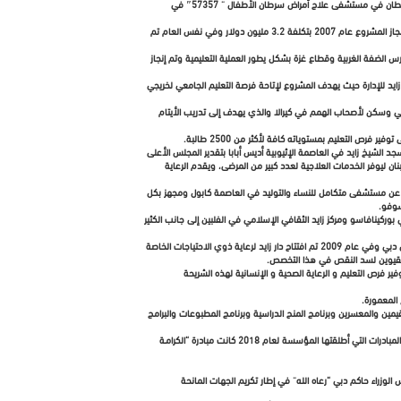
وشهد عام 2010 عدة مشاريع كبيرة منها مشاريع لإعادة إعمار البوسنة بالتعاون مع برنامج الأمم المتحدة للتنمية وانشاء دار الوالدين لرعاية الأيتام كما تم افتتاح جناح الشيخ زايد بن سلطان في مستشفى علاج أمراض سرطان الأطفال ” 57357″ في
وفي عام 2007 قامت المؤسسة بترميم المعاهد الأزهرية في القاهرة حيث رممت أكثر من 21 معهدا تابعا لجامعة الأزهر لتمكين الطلاب من تلقي التعليم في بيئة آمنة وسليمة وتم إنجاز المشروع عام 2007 بتكلفة 3.2 مليون دولار وفي نفس العام تم
ضفة الغربية وقطاع غزة بشكل يطور العملية التعليمية وتم إنجاز
كما أسست المؤسسة في باماكو كلية زايد للإدارة حيث يهدف المشروع لإتاحة فرصة التعليم الجامعي لخريجي
ناعي وسكن لأصحاب الهمم في كيرالا والذي يهدف إلى تدريب الأيتام
ص التعليم بمستوياته كافة لأكثر من 2500 طالبة.
 التخصصات كما يحظى مسجد الشيخ زايد في العاصمة الإثيوبية أديس أبابا بتقدير المجلس الأعلى
 تنفيذها عام 2009 وفي عام 2010 تم ترميم وتأهيل مستشفى سير الضنية في لبنان ليوفر الخدمات العلاجية لعدد كبير من المرضى، ويقدم الرعاية
عبارة عن مستشفى متكامل للنساء والتوليد في العاصمة كابول ومجهز بكل
دم خدماته لمسلمي الصين وفي عام 2016 تم افتتاح أكاديمية زايد للعلوم الإدارية في بوركينافاسو ومركز زايد الثقافي الإسلامي في الفلبين إلى جانب الكثير
وتابعت المؤسسة نشاطها داخل الدولة وجرى تنفيذ عدد من المشاريع الداخلية في جميع إمارات الدولة منها إنشاء وقف يحمل اسم المؤسسة يعود ريعه لصالح كلية الإمام مالك في دبي وفي عام 2009 تم افتتاح دار زايد لرعاية ذوي الاحتياجات الخاصة
القيوين لسد النقص في هذا التخصص.
 له أثرا إيجابيا في توفير فرص التعليم و الرعاية الصحية و الإنسانية لهذه الشريحة
 المعمورة.
ل تخفيف معاناة المرضى المقيمين والمعسرين وبرنامج المنح الدراسية وبرنامج المطبوعات والبرامج
والتزمت مؤسسة زايد بن سلطان آل نهيان للأعمال الخيرية والإنسانية بتنفيذ سياسة دولة الإمارات في المبادرات الإنسانية والعمل على تحقيق أهداف الدولة في هذا المجال ومن أهم المبادرات التي أطلقتها المؤسسة لعام 2018 كانت مبادرة “الكرامـة
وزراء حاكم دبي “رعاه الله” في إطار تكريم الجهات المانحة