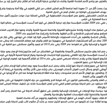
 يهدف المشروع إلى الوقاية من فقدان البصر في الدول النامية.
 الشعب الفلسطيني وتعزيز عمل المؤسسات الفلسطينية في الأراضي المحتلة حيث مولت مشروع تأهيل مدارس ال
وتابعت المؤسسة مسيرة إنجازاتها الكبيرة لتترك بصمة في كل بقاع الأرض ففي عام 2009 افتتحت المؤسسة مركز زايد لرعاية الأطفال في كينيا 
لى استمرار هذه الروابط بإقامة مشروعاتها التنموية والداعمة لمسيرة التنمية والرخاء ومنها مركز التدريب الص
جتمع ورفع المستوى الاقتصادي للأسر الفقيرة والمحتاجة وتم إنجاز هذا المشروع عام 2009.
اكن للدراسة والتعليم على أحدث المستويات بالإضافة لتأسيس كلية زايد للبنات في نيودلهي والتي تركز على توفير فر
ويعد مستشفى “موروني” في جزر المقر الذي بنته المؤسسة في عام 2009 عطاء من أكبر المستشفيات الحكومية في جمهورية جزر القمر وتتوفر فيه معظم
للشؤون الإسلامية في إثيوبيا وهو إحدى مبادرات مؤسسة زايد للأعمال الخيرية و الإنسانية والتي تم
لناطقين بها في مصر كما يعتبر مشروع مستشفى الأمومة والطفولة في افغانستان من أهم مشاريع إعادة الإعمار وهو 
كما افتتحت المؤسسة عام 2014 مركز الشيخ زايد الثقافي في مدينة ووتشونغ الصينية والذي يق
مارات الإنسانية لدى جميع الشعوب.
ي أبوظبي لتوفير وسائل كسب العيش لأصحاب الهمم إلى جانب إنشاء مبنى الأذن والأنف والحنجرة في إمارة أم 
وبخصوص رعاية الأيتام قدمت المؤسسة في الفترة من 2003 حتى 2010 وبالتعاون مع الهلال الأحمر الدعم لمشروعات رعاية هذه الفئة الاجتماعية الهامة مما كان
م القيوين ورأس الخيمة.
ب العلم والمرضى والمسلمين الراغبين في أداء فريضة الحج والمتضررين من جراء الكوارث الطبيعية في شتى بقاع
وتشمل البرامج الثابتة برنامج زايد للحج الذي يستفيد منه 600 إماراتي و400 مستفيد من خارج الدولة وبرنامج العلاج الطبي الذي تعمل المؤسسة خلاله ع
والإغاثة.
لاعتراف بجهود أصحاب الهمم في تحقيق الإنجازات وتمكينهم وذويهم من أداء مناسك العمرة.
لجهودها الرائدة حيث تم تكريمها من صاحب السمو الشيخ محمد بن راشد آل مكتوم نائب رئيس الدولة رئيس مجلس ال