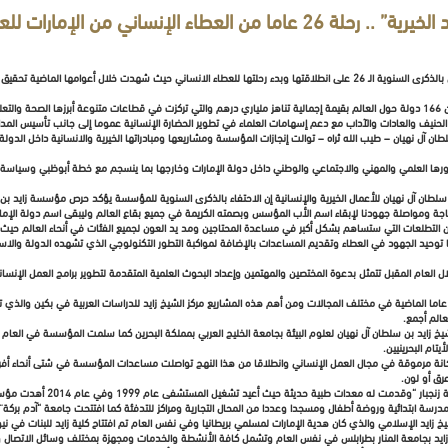
ة” .. رحلة 26 عاما من العطاء الإنساني من الإمارات للعالم
حتفت مؤسسة زايد بن سلطان آل نهيان للأعمال الخيرية والإنسانية أمس بالذكرى السنوية الـ 26 على انطلاقتها وبدء رحلتها للعطاء الانسان
ونجحت المؤسسة منذ انطلاقتها عام 1992 بتقديم مساعداتها لأكثر من 166 دولة حول العالم بقيمة إجمالية تناهز ملياري درهم والتي تركزت في قطاعات مت
دين الحنيف والعادات والآداب مع دعم إسهامات العلماء في تطوير الحضارة الإنسانية عموما إلى جانب تأسيس المد
غفور له الشيخ زايد بن سلطان آل نهيان – طيب الله ثراه – توالت إنجازات المؤسسة ومشاريعها ومبادراتها الخيرية والانسانية دا
 آل نهيان للأعمال الخيرية والإنسانية إن الاحتفاء بالذكرى السنوية للمؤسسة يؤكد حرص مؤسسة زايد بن سلطا
حتاجة ومواصلة جهودنا لإبقاء اسم الأب المؤسس وبصمته الكريمة في جميع بقاع العالم وليبقى اسم دولة الإمارا
 التطلعات التي ستساهم بشكل أكبر في مساعدة المحتاجين ومد يد العون لجميع الفئات في أنحاء العالم حيث
توحيد الجهود في العطاء وتقديم المساعدات بالإضافة لمواكبة التطور التكنولوجي الذي تشهده الدولة والاس
ام المقبل تتمثل بدعوة المختصين والمهتمين وإعداد البحوث العلمية المتقدمة لتطوير برامج العمل الإنسان
الم أجمع.
ام البحرينيين.
انة مرموقة في مجال العمل الإنساني وانطلاقا من هذا النهج تواصلت مساعدات المؤسسة في شتى أنحاء أفريقي
رق أو لون.
وساهمت المؤسسة في إعادة بناء وت
رسة ابتدائية وروضة أطفال ومسجدا وعددا من المحال التجارية ومراكز للتدفئة كما افتتحت جامعة “آدم بركة”
طانيا مسجد ومركز الشيخ زايد الإسلامي والذي كان هدية الإمارات لمسلمي بريطانيا وفي نفس العام تم افتتاح كلية زايد للبنات
 زايد بجامعة المنار بطرابلس في نفس العام وتشمل كافة الأنشطة والخدمات ومجهزة بمختلف وسائل الاتصال وا