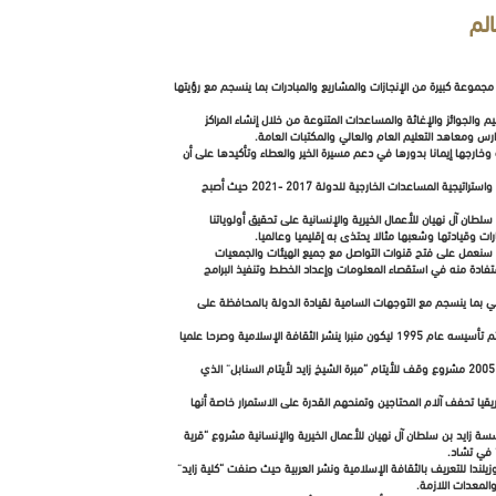
ي حيث شهدت خلال أعوامها الماضية تحقيق مجموعة كبيرة من الإنجازات والمشاريع والمبادرات بما ينسجم مع رؤيتها
نوعة أبرزها الصحة والتعليم والجوائز والإغاثة والمساعدات المتنوعة من خلال إنشاء المراكز
ارس ومعاهد التعليم العام والعالي والمكتبات العامة.
خل الدولة وخارجها إيمانا بدورها في دعم مسيرة الخير والعطاء وتأكيدها على أن
وتعمل المؤسسة على إيصال رؤيتها ورسالتها وقيمها من خلال تطبيق دورها العلمي والمهني والاجتماعي والوطني داخل دولة الإمارات وخارجها بما ينسجم مع خطة أبوظبي وسياسة واستراتيجية المساعدات الخارجية للدولة 2017 -2021 حيث أصبح
ن آل نهيان للأعمال الخيرية والإنسانية على تحقيق أولوياتنا
ت وقيادتها وشعبها مثالا يحتذى به إقليميا وعالميا.
 سنعمل على فتح قنوات التواصل مع جميع الهيئات والجمعيات
تفادة منه في استقصاء المعلومات وإعداد الخطط وتنفيذ البرامج
ي بما ينسجم مع التوجهات السامية لقيادة الدولة بالمحافظة على
ونستعرض من خلال هذا التقرير أهم وأكبر إنجازاتها ومشاريعها خلال الـ26 عاما الماضية في مختلف المجالات ومن أهم هذه المشاريع مركز الشيخ زايد للدراسات العربية في بكين والذي تم تأسيسه عام 1995 ليكون منبرا ينشر الثقافة الإسلامية وصرحا علميا
واعتمدت المؤسسة عام 1999 ميزانية خاصة لتمويل كرسي أكاديمي للشيخ زايد بن سلطان آل نهيان لعلوم البيئة بجامعة الخليج العربي بمملكة البحرين كما سلمت المؤسسة في العام 2005 مشروع وقف للأيتام “مبرة الشيخ زايد لأيتام السنابل” الذي
ا تحفف آلام المحتاجين وتمنحهم القدرة على الاستمرار خاصة أنها
أهيل المستشفى الرئيس في مدينة زنجبار “وقدمت له معدات طبية حديثة حيث أعيد تشغيل المستشفى عام 1999 وفي عام 2014 أهدت مؤسسة زايد بن سلطان آل نهيان للأعمال الخيرية والإنسانية مشروع “قرية
 في تشاد.
 في نيوزيلندا للتعريف بالثقافة الإسلامية ونشر العربية حيث صنفت “كلية زايد”
لمعدات اللازمة.