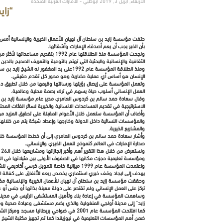
الأربعاء, أبريل 3, 2019 أبوظبي - الامارات العربية المتحدة
“زايد الخيري
بأن الخير يجب أن يعم أصدقاء الإمارات وأشقائها.
الثقافية والإنسانية والبحثية التي تهتم بالتوعية والتعريف الصحيح بال
ومنذ انطلاقة المؤسسة عام 1992على يد الم
الإنسان هو أساس أي عملية حضارية وهو محور كل تقدم حقيقي.
العمل الإنساني أسلوب حياة يسهم في ترك بصمة محلية وعالمية.
وقال سعادة حمد سالم بن كردوس العامري مدير عام مؤسسة زايد بن سلطان
الاستراتيجية في تقديم المساعدات الانسانية والخيرية لسائر الفئات الم
وأضاف أن المؤسسة ستعمل خلال الأعوام المقبلة على تحقيق المزيد من
والمؤسسات النسائية داخل الدولة وخارجها وإعداد شبكة يتم من خلالها 
والمشاريع الخيرية.
وأشار سعادة حمد سالم بن كردوس العامري إلى أن خطط المؤسسة خلال الع
صدارة الإمارات في العالم كنموذج للعمل الخيري والإنساني.
ومؤسسة تعليمية حجزت مكانها في الصفوف الأولى بين مثيلاتها في الع
يهدف إلى ايجاد وقف خيري استثماري يخصص ريعه للأنفاق على كفالة الأيت
وحققت مؤسسة زايد بن سلطان آل نهيان للأعمال الخيرية والإنسانية مك
تركز على العمل الإنساني ولم تقتصر على دولة معينة بذاتها أو جنس أو ع
زايد” إلى مدينة أولجي المنغولية والذي يضم مستشفى وعيادة صحية ومد
كما افتتحت المؤسسة عام 2001 في ضواحي بري
ضمن أهم المؤسسات التعليمية في نيوزيلندا كما تم تجهيز مكتبة الشيخ